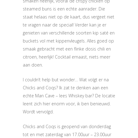
smaken heerlijk, vooral de crispy chicken op
steamed buns is een echte aanrader. Die
staat helaas niet op de kaart, dus vergeet niet
te vragen naar de special! Verder kan je er
genieten van verschillende soorten kip saté en
buckets vol met kippenvleugels. Alles goed op
smaak gebracht met een flinke dosis chili en
citroen, heerlijk! Cocktail ernaast, niets meer
aan doen.
I couldn’t help but wonder… Wat volgt er na
Chicks and Coqs? Ik zat te denken aan een
echte Man Cave – lees Whiskey bar? De locatie
leent zich hier enorm voor, ik ben benieuwd.
Wordt vervolgd.
Chicks and Coqs is geopend van donderdag
tot en met zaterdag van 17.00uur – 23.00uur