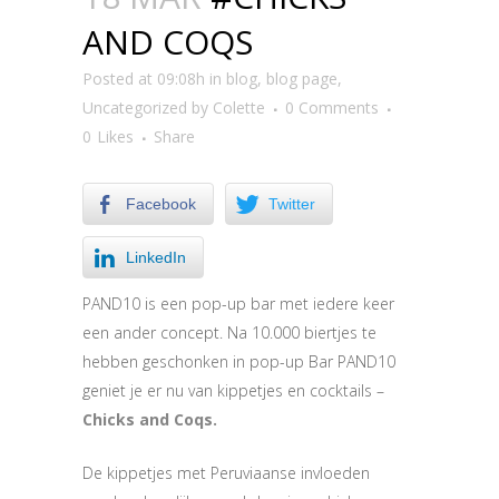
AND COQS
Posted at 09:08h
in
blog
,
blog page
,
Uncategorized
by
Colette
0 Comments
0
Likes
Share
Facebook
Twitter
LinkedIn
PAND10 is een pop-up bar met iedere keer
een ander concept. Na 10.000 biertjes te
hebben geschonken in pop-up Bar PAND10
geniet je er nu van kippetjes en cocktails –
Chicks and Coqs.
De kippetjes met Peruviaanse invloeden