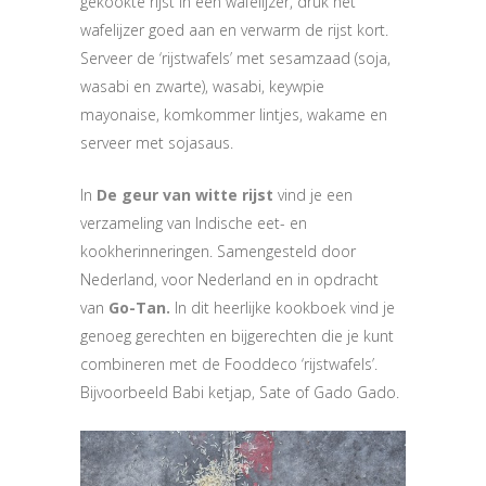
gekookte rijst in een wafelijzer, druk het
wafelijzer goed aan en verwarm de rijst kort.
Serveer de ‘rijstwafels’ met sesamzaad (soja,
wasabi en zwarte), wasabi, keywpie
mayonaise, komkommer lintjes, wakame en
serveer met sojasaus.
In
De geur van witte rijst
vind je een
verzameling van Indische eet- en
kookherinneringen. Samengesteld door
Nederland, voor Nederland en in opdracht
van
Go-Tan.
In dit heerlijke kookboek vind je
genoeg gerechten en bijgerechten die je kunt
combineren met de Fooddeco ‘rijstwafels’.
Bijvoorbeeld Babi ketjap, Sate of Gado Gado.