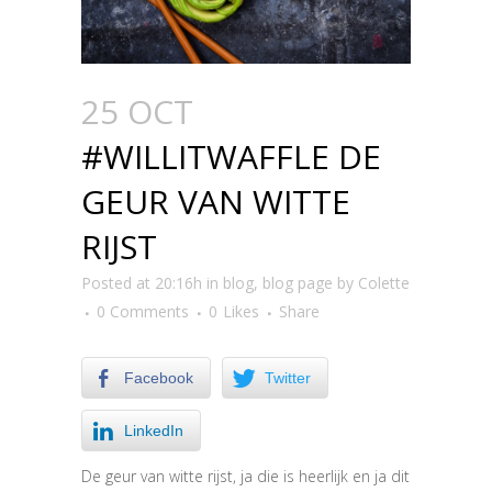
25 OCT
#WILLITWAFFLE DE
GEUR VAN WITTE
RIJST
Posted at 20:16h
in
blog
,
blog page
by
Colette
0 Comments
0
Likes
Share
Facebook
Twitter
LinkedIn
De geur van witte rijst, ja die is heerlijk en ja dit